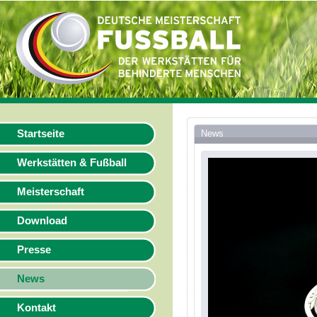
Startseite
News
Werkstätten & Fußball
Meisterschaft
Download
Presse
News
Kontakt