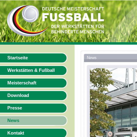
Startseite
News
Werkstätten & Fußball
Meisterschaft
Download
Presse
News
Kontakt