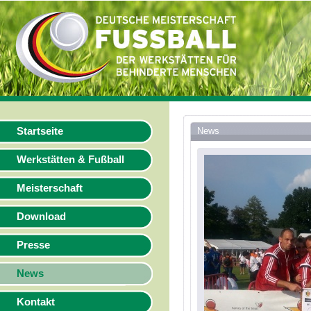
Startseite
News
Werkstätten & Fußball
Meisterschaft
Download
Presse
News
Kontakt