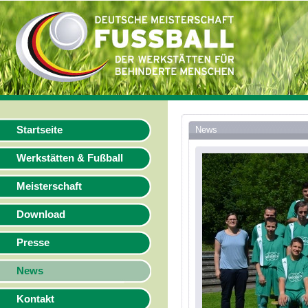
Startseite
News
Werkstätten & Fußball
Meisterschaft
Download
Presse
News
Kontakt