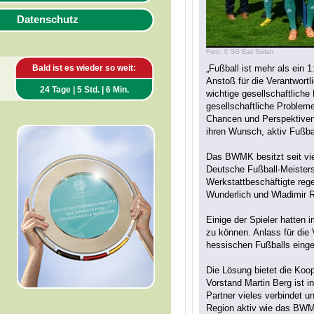
Datenschutz
Foto: © SG Bad Soden
Bald ist es wieder so weit:
„Fußball ist mehr als ein 
Anstoß für die Verantwortl
24 Tage | 5 Std. | 6 Min.
wichtige gesellschaftlich
gesellschaftliche Probleme
Chancen und Perspektiven 
ihren Wunsch, aktiv Fußbal
Das BWMK besitzt seit vie
Deutsche Fußball-Meisters
Werkstattbeschäftigte reg
Wunderlich und Wladimir R
Einige der Spieler hatten
zu können. Anlass für die
hessischen Fußballs einge
Die Lösung bietet die Ko
Vorstand Martin Berg ist 
Partner vieles verbindet u
Region aktiv wie das BWMK