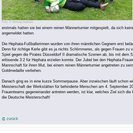
Foto: © Stiftung Hephata
erstmals hatten sie bei einem reinen Männerturnier mitgespielt, da sich k
angemeldet hatten.
Die Hephata-Fußballerinnen wurden von ihren männlichen Gegnern erst beläc
Denn für richtige Kerle gibt es ja nichts Schlimmeres, als gegen Frauen zu ve
Spiel gegen die Pirates Düsseldorf II dramatische Szenen ab, bis mit dem 
erlösende 3:2 für Hephata erzielen konnte. Der Jubel bei den Hephata-Frau
Mannschaft für ihren Mut, bei einem reinen Männerturnier angetreten zu sein,
Goldmedaille verliehen.
Danach ging es in eine kurze Sommerpause. Aber inzwischen läuft schon wie
Meisterschaft der Werkstätten für behinderte Menschen am 4. September 20
Frauenteams gegeneinander antreten werden, ist klar, welches Ziel sich die
die Deutsche Meisterschaft!
zurück