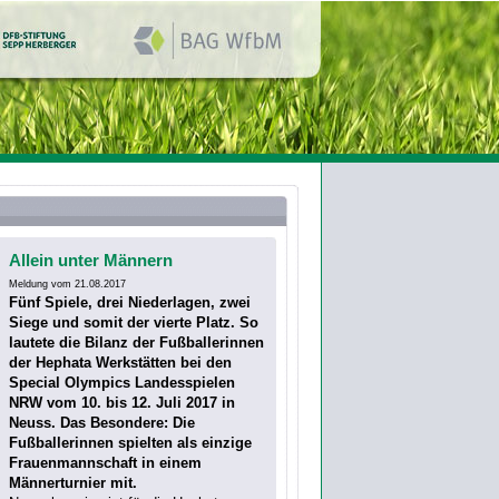
Allein unter Männern
Meldung vom 21.08.2017
Fünf Spiele, drei Niederlagen, zwei
Siege und somit der vierte Platz. So
lautete die Bilanz der Fußballerinnen
der Hephata Werkstätten bei den
Special Olympics Landesspielen
NRW vom 10. bis 12. Juli 2017 in
Neuss. Das Besondere: Die
Fußballerinnen spielten als einzige
Frauenmannschaft in einem
Männerturnier mit.