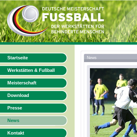
Startseite
News
Werkstätten & Fußball
Meisterschaft
Download
Presse
News
Kontakt