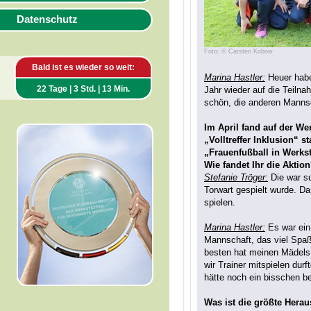
Datenschutz
Foto: © Carsten Kobow
Bald ist es wieder so weit:
Marina Hastler:
Heuer haben
22 Tage | 3 Std. | 13 Min.
Jahr wieder auf die Teiln
schön, die anderen Mannsch
Im April fand auf der We
„Volltreffer Inklusion“ s
„Frauenfußball in Werks
Wie fandet Ihr die Aktio
Stefanie Tröger:
Die war su
Torwart gespielt wurde. D
spielen.
Marina Hastler:
Es war ein 
Mannschaft, das viel Spaß
besten hat meinen Mädels 
wir Trainer mitspielen durft
hätte noch ein bisschen 
Was ist die größte Hera