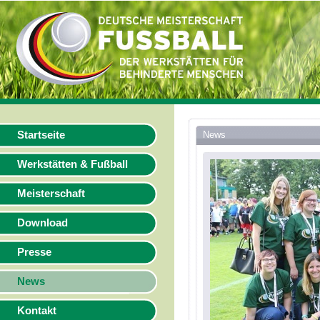
Startseite
News
Werkstätten & Fußball
Meisterschaft
Download
Presse
News
Kontakt