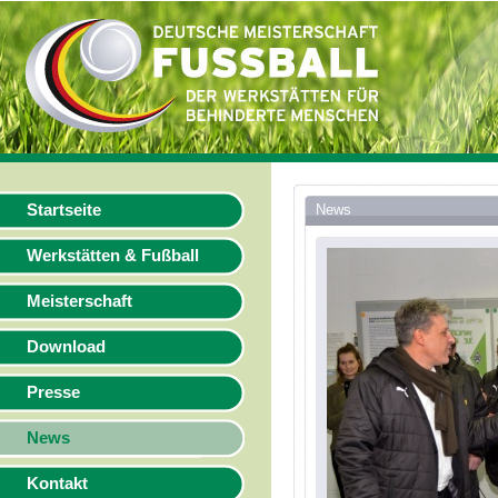
Startseite
News
Werkstätten & Fußball
Meisterschaft
Download
Presse
News
Kontakt