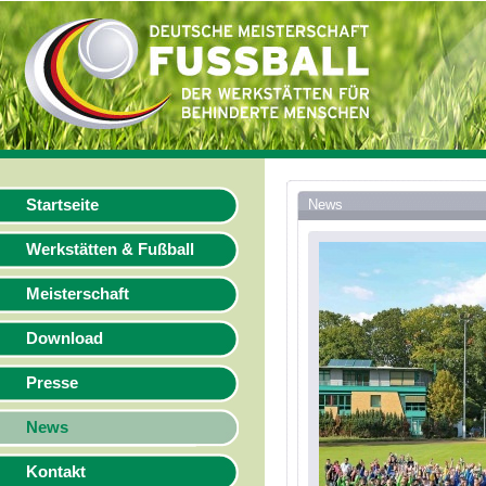
Startseite
News
Werkstätten & Fußball
Meisterschaft
Download
Presse
News
Kontakt