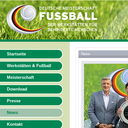
Startseite
News
Werkstätten & Fußball
Meisterschaft
Download
Presse
News
Kontakt