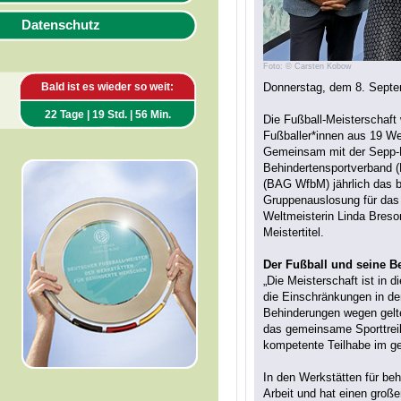
Datenschutz
Foto: © Carsten Kobow
Bald ist es wieder so weit:
Donnerstag, dem 8. Septe
22 Tage | 19 Std. | 56 Min.
Die Fußball-Meisterschaft
Fußballer*innen aus 19 We
Gemeinsam mit der Sepp-H
Behindertensportverband (
(BAG WfbM) jährlich das bu
Gruppenauslosung für das 
Weltmeisterin Linda Breso
Meistertitel.
Der Fußball und seine B
„Die Meisterschaft ist in
die Einschränkungen in de
Behinderungen wegen gelte
das gemeinsame Sporttreib
kompetente Teilhabe im ge
In den Werkstätten für beh
Arbeit und hat einen große