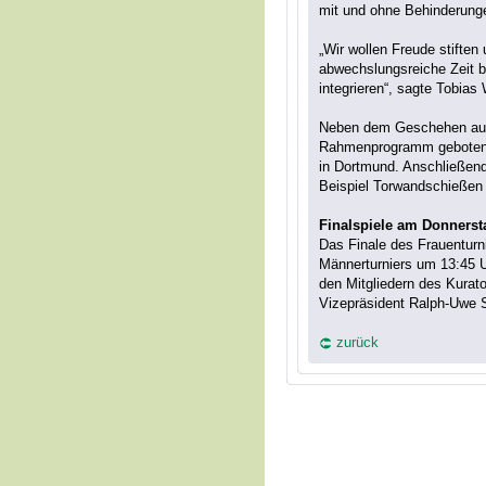
mit und ohne Behinderunge
„Wir wollen Freude stiften
abwechslungsreiche Zeit be
integrieren“, sagte Tobias
Neben dem Geschehen auf 
Rahmenprogramm geboten:
in Dortmund. Anschließend
Beispiel Torwandschießen
Finalspiele am Donnerst
Das Finale des Frauenturn
Männerturniers um 13:45 U
den Mitgliedern des Kurat
Vizepräsident Ralph-Uwe S
zurück