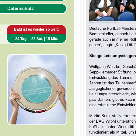
Datenschutz
Foto: © Carsten Kobow
Deutsche Fußball-Meisters
Bald ist es wieder so weit:
Bombenkeller, danach hatt
24 Tage | 23 Std. | 15 Min.
gerade auch in meiner Rol
geben“, sagte „König Otto“
Stetige Leistungssteige
Wolfgang Watzke, Geschäf
Sepp-Herberger Stiftung lo
Entwicklung des Turniers: 
Jahren ist das Teilnehmerf
ausgeglichener geworden.
Leistungsunterschiede, wi
paar Jahren, gibt es kaum
eine erfreuliche Entwicklun
Martin Berg, stellvertreten
der BAG:WfbM unterstrich 
Fußballs in den Werkstätte
funktioniert als Mittel, u