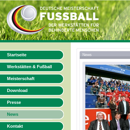
Startseite
News
Werkstätten & Fußball
Meisterschaft
Download
Presse
News
Kontakt