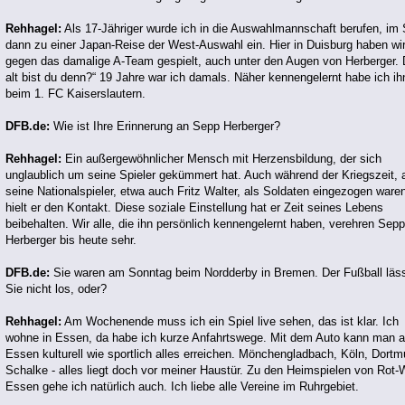
Rehhagel:
Als 17-Jähriger wurde ich in die Auswahlmannschaft berufen, i
dann zu einer Japan-Reise der West-Auswahl ein. Hier in Duisburg haben wi
gegen das damalige A-Team gespielt, auch unter den Augen von Herberger. 
alt bist du denn?“ 19 Jahre war ich damals. Näher kennengelernt habe ich ihn
beim 1. FC Kaiserslautern.
DFB.de:
Wie ist Ihre Erinnerung an Sepp Herberger?
Rehhagel:
Ein außergewöhnlicher Mensch mit Herzensbildung, der sich
unglaublich um seine Spieler gekümmert hat. Auch während der Kriegszeit, 
seine Nationalspieler, etwa auch Fritz Walter, als Soldaten eingezogen ware
hielt er den Kontakt. Diese soziale Einstellung hat er Zeit seines Lebens
beibehalten. Wir alle, die ihn persönlich kennengelernt haben, verehren Sepp
Herberger bis heute sehr.
DFB.de:
Sie waren am Sonntag beim Nordderby in Bremen. Der Fußball läs
Sie nicht los, oder?
Rehhagel:
Am Wochenende muss ich ein Spiel live sehen, das ist klar. Ich
wohne in Essen, da habe ich kurze Anfahrtswege. Mit dem Auto kann man 
Essen kulturell wie sportlich alles erreichen. Mönchengladbach, Köln, Dortm
Schalke - alles liegt doch vor meiner Haustür. Zu den Heimspielen von Rot-
Essen gehe ich natürlich auch. Ich liebe alle Vereine im Ruhrgebiet.