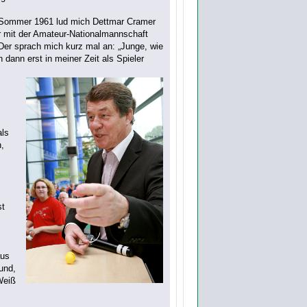
m Sommer 1961 lud mich Dettmar Cramer
r mit der Amateur-Nationalmannschaft
Der sprach mich kurz mal an: „Junge, wie
 dann erst in meiner Zeit als Spieler
als
n,
st
aus
und,
Weiß