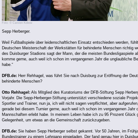
Foto: © Carsten Kobow
Sepp Herberger.
Weil Fußballspiele über leidenschaftlichen Einsatz entschieden werden, fühlt
Deutschen Meisterschaft der Werkstätten für behinderte Menschen richtig w
des Duisburger Stadions sagt der Mann, der die meisten Bundesligaspiele als 
komme gerne, auch weil ich schon im vergangenen Jahr die unglaubliche Be
habe.“
DFB.de:
Herr Rehhagel, was führt Sie nach Duisburg zur Eröffnung der Deut
behinderte Menschen?
Otto Rehhagel:
Als Mitglied des Kuratoriums der DFB-Stiftung Sepp Herberg
Vorjahr. Die Sepp-Herberger-Stiftung unterstützt verschiedene soziale Projek
Sportler und Trainer, nun ja, ich will nicht sagen verpflichtet, aber aufgeruf
gerade bei diesem Turnier gerne, auch weil ich schon im vergangenen Jahr d
Mannschaften erlebt habe. In meinem Leben habe ich zu 95 Prozent Glück g
Gelegenheit, um etwas an die Gemeinschaft zurückzugeben.
DFB.de:
Sie haben Sepp Herberger selbst gekannt. Vor 50 Jahren, im Frühja
Bundestrainer zu einem Lehrgang eingeladen. Der fand genau hier in Duisbu