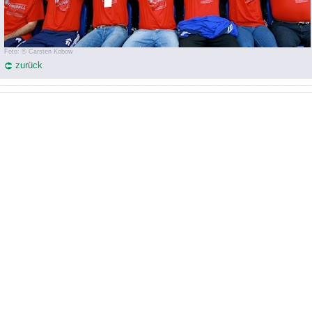
Foto: © Carsten Kobow
zurück