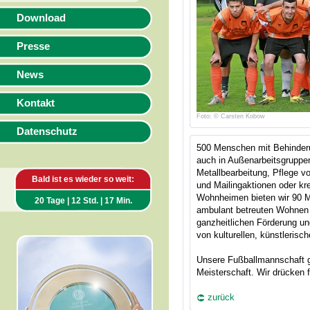
Download
Presse
News
Kontakt
Foto: © Carsten Kobow
Datenschutz
500 Menschen mit Behinderun
auch in Außenarbeitsgruppen
Metallbearbeitung, Pflege v
Bald ist es wieder so weit:
und Mailingaktionen oder kre
Wohnheimen bieten wir 90 
20 Tage | 12 Std. | 17 Min.
ambulant betreuten Wohnen 
ganzheitlichen Förderung un
von kulturellen, künstlerisch
Unsere Fußballmannschaft g
Meisterschaft. Wir drücken 
zurück