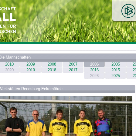
Die Mannschaften
2010
2009
2008
2007
2006
2005
2
2020
2019
2018
2017
2016
2015
2
2026
2025
2
Werkstätten Rendsburg-Eckernförde