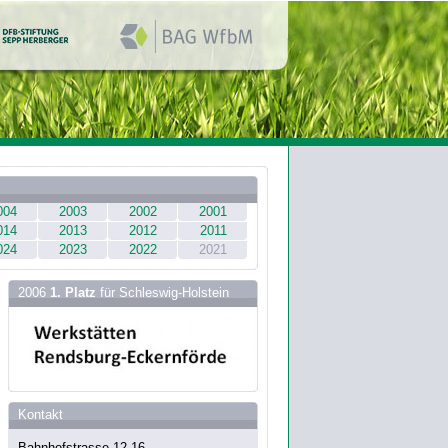
004
2003
2002
2001
014
2013
2012
2011
024
2023
2022
2021
2006
1. Platz
für Schleswig-Holstein
Kontakt
Bahnhofstrasse 12-16