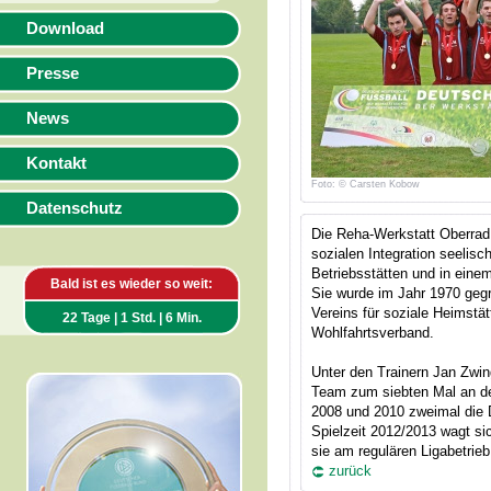
Download
Presse
News
Kontakt
Foto: © Carsten Kobow
Datenschutz
Die Reha-Werkstatt Oberrad i
sozialen Integration seelisc
Betriebsstätten und in eine
Bald ist es wieder so weit:
Sie wurde im Jahr 1970 gegr
Vereins für soziale Heimstät
22 Tage | 1 Std. | 6 Min.
Wohlfahrtsverband.
Unter den Trainern Jan Zw
Team zum siebten Mal an der
2008 und 2010 zweimal die D
Spielzeit 2012/2013 wagt si
sie am regulären Ligabetri
zurück