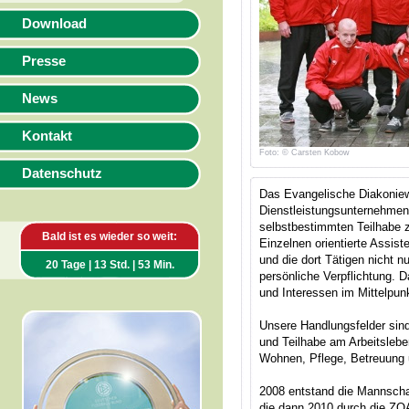
Download
Presse
News
Kontakt
Foto: © Carsten Kobow
Datenschutz
Das Evangelische Diakoniew
Dienstleistungsunternehmen 
selbstbestimmten Teilhabe 
Bald ist es wieder so weit:
Einzelnen orientierte Assis
und die dort Tätigen nicht n
20 Tage | 13 Std. | 53 Min.
persönliche Verpflichtung. 
und Interessen im Mittelpun
Unsere Handlungsfelder sin
und Teilhabe am Arbeitsleb
Wohnen, Pflege, Betreuung 
2008 entstand die Mannscha
die dann 2010 durch die ZO