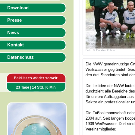
Download
Presse
News
Kontakt
Foto: © Carsten Kobow
Datenschutz
Die NWW gemeinnützige Gm
Weißwasser gegründet. Gesel
den drei Standorten sind de
Bald ist es wieder so weit:
Die Leitidee der NWW lautet „
23 Tage | 14 Std. | 0 Min.
durchzieht alle Bereiche de
für unsere Auftraggeber aus 
Sektor ein professioneller u
Die Fußballmannschaft nahm 
2004 auf. Seit langem koope
1909 Weißwasser. Dort sind 
Vereinsmitglieder.