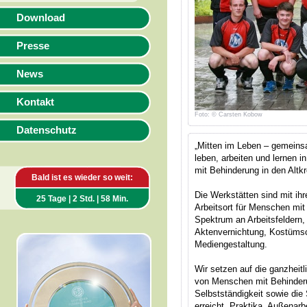
Download
Presse
News
Kontakt
Foto: © Carsten Kobow
Datenschutz
„Mitten im Leben – gemeinsa
leben, arbeiten und lernen
mit Behinderung in den Alt
Bald ist es wieder so weit:
Die Werkstätten sind mit ihr
25 Tage | 2 Std. | 58 Min.
Arbeitsort für Menschen mit
Spektrum an Arbeitsfeldern,
Aktenvernichtung, Kostümsc
Mediengestaltung.
Wir setzen auf die ganzheitl
von Menschen mit Behinder
Selbstständigkeit sowie di
erreicht. Praktika, Außenar