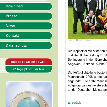
Download
Presse
News
Kontakt
Foto: © Carsten Kobow
Datenschutz
Die Kappelner Werkstätten b
und Berufliche Bildung für 
Behinderung in den Bereichen
Bald ist es wieder so weit:
Sägewerk, Service, Küche 
22 Tage | 3 Std. | 47 Min.
Die Fußballabteilung besteht
Mannschaft. 2008 wurde da
gegründet. Die erste Mannsc
Folge die Landesmeisterscha
an der Deutschen Meisterscha
zurück