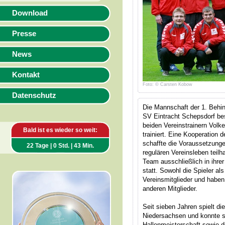
Download
Presse
News
Kontakt
Foto: © Carsten Kobow
Datenschutz
Die Mannschaft der 1. Behi
SV Eintracht Schepsdorf bes
beiden Vereinstrainern Volk
Bald ist es wieder so weit:
trainiert. Eine Kooperation
schaffte die Voraussetzunge
22 Tage | 0 Std. | 43 Min.
regulären Vereinsleben teilh
Team ausschließlich in ihre
statt. Sowohl die Spieler al
Vereinsmitglieder und haben 
anderen Mitglieder.
Seit sieben Jahren spielt di
Niedersachsen und konnte s
Hallenmeisterschaft sowie d