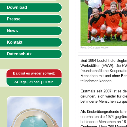
Download
Presse
News
Kontakt
Foto: © Carsten Kobow
Datenschutz
Seit 1984 besteht die Begl
Werkstätten (EWW). Die EW
freundschaftliche Kooperat
Bald ist es wieder so weit:
Menschen mit und ohne Behi
teilnehmen können.
24 Tage | 21 Std. | 10 Min.
Erstmals seit 2007 ist es 
gelungen, sich wieder für d
behinderte Menschen zu qual
Als länderübergreifende Ein
unterhalten die 1974 gegrü
behinderte Menschen an 18 
Cuxhaven. Über 760 Mensch