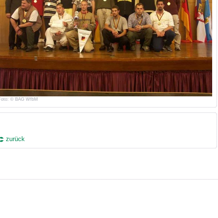
Foto: © BAG WfbM
zurück