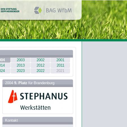
004
2003
2002
2001
014
2013
2012
2011
024
2023
2022
2021
2004
9. Platz
für Brandenburg
Kontakt