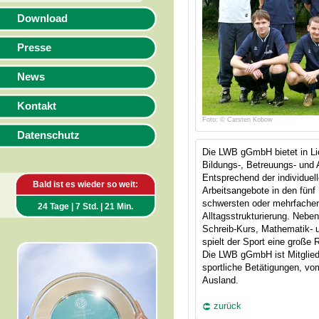
Download
Presse
News
Kontakt
Foto: © Carsten Kobow
Datenschutz
Die LWB gGmbH bietet in Li
Bildungs-, Betreuungs- und 
Entsprechend der individuell
Bald ist es wieder so weit:
Arbeitsangebote in den fünf
schwersten oder mehrfachen
24 Tage | 7 Std. | 21 Min.
Alltagsstrukturierung. Neb
Schreib-Kurs, Mathematik- 
spielt der Sport eine große R
Die LWB gGmbH ist Mitglied b
sportliche Betätigungen, v
Ausland.
zurück