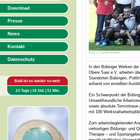
Download
Presse
News
Kontakt
Foto: © Carsten Kobow
Datenschutz
In den Bübinger Werken der
Obere Saar e.V. arbeiten ü
Standorten Bübingen, Püttli
Bald ist es wieder so weit:
anhand von erstellten Ausbil
23 Tage | 18 Std. | 51 Min.
Ein Schwerpunkt der Bübinge
Umweltfreundliche Arbeitstec
sowie absolute Termintreue 
mit 100 Werkstattarbeitsplät
Zum arbeitsbegleitenden Ang
vielseitiges Bildungs- und 
Therapie – und Sportangebot
gesellschaftlichen Veranstal