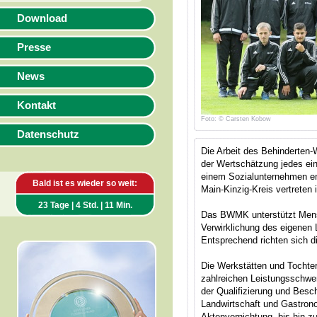
Download
Presse
News
Kontakt
Foto: © Carsten Kobow
Datenschutz
Die Arbeit des Behinderten-
der Wertschätzung jedes e
einem Sozialunternehmen en
Bald ist es wieder so weit:
Main-Kinzig-Kreis vertreten i
23 Tage | 4 Std. | 11 Min.
Das BWMK unterstützt Mensc
Verwirklichung des eigenen 
Entsprechend richten sich 
Die Werkstätten und Tocht
zahlreichen Leistungsschwer
der Qualifizierung und Besc
Landwirtschaft und Gastrono
Aktenvernichtung, bis hin z