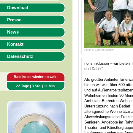
Download
Presse
News
Kontakt
Foto: © Carsten Kobow
Datenschutz
noris inklusion – wir bieten
und Dabei“
Bald ist es wieder so weit:
Als größter Anbieter für e
bieten wir weit über 500 attr
22 Tage | 3 Std. | 11 Min.
und auf Außenarbeitsplätzen
Wohnheimen finden 90 Mens
Ambulant Betreuten Wohnen
Unterstützung nach Bedarf.
altersgerechte Wohnplätze a
Abwechslungsreiche Freizeit
Senioren, Angebote im Rahm
Theater- und Künstlergrupp
Laufgruppe runden das Angeb