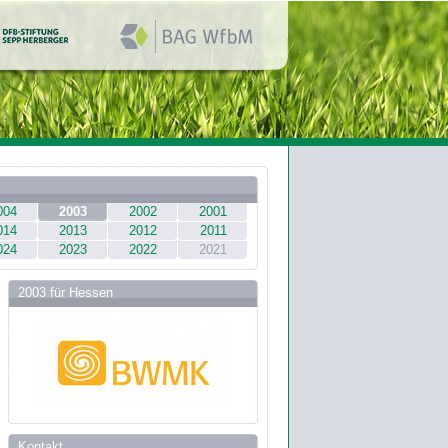
004
2003
2002
2001
014
2013
2012
2011
024
2023
2022
2021
2003 für Hessen
Kontakt