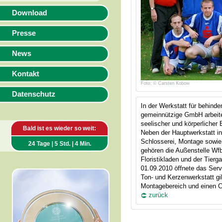
Download
Presse
News
Kontakt
Foto: © Carsten Kobow
Datenschutz
In der Werkstatt für behind
gemeinnützige GmbH arbeiten
seelischer und körperlicher
Bald ist es wieder so weit:
Neben der Hauptwerkstatt in 
Schlosserei, Montage sowie
24 Tage | 5 Std. | 4 Min.
gehören die Außenstelle Wf
Floristikladen und der Tierg
01.09.2010 öffnete das Serv
Ton- und Kerzenwerkstatt gib
Montagebereich und einen 
zurück