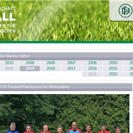
Die Mannschaften
2010
2009
2008
2007
2006
2005
2
2020
2019
2018
2017
2016
2015
2
2026
2025
2
TUS Kleefeld/Hannoversche Werkstätten