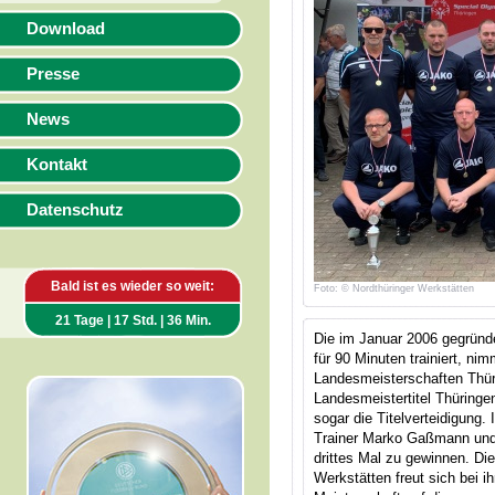
Download
Presse
News
Kontakt
Datenschutz
Bald ist es wieder so weit:
Foto: © Nordthüringer Werkstätten
21 Tage | 17 Std. | 36 Min.
Die im Januar 2006 gegründ
für 90 Minuten trainiert, ni
Landesmeisterschaften Thür
Landesmeistertitel Thüring
sogar die Titelverteidigung
Trainer Marko Gaßmann und 
drittes Mal zu gewinnen. Di
Werkstätten freut sich bei i