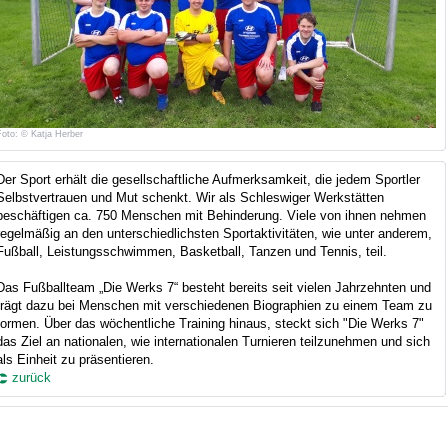
Foto: © Katja Herber
Der Sport erhält die gesellschaftliche Aufmerksamkeit, die jedem Sportler
Selbstvertrauen und Mut schenkt. Wir als Schleswiger Werkstätten
beschäftigen ca. 750 Menschen mit Behinderung. Viele von ihnen nehmen
regelmäßig an den unterschiedlichsten Sportaktivitäten, wie unter anderem,
Fußball, Leistungsschwimmen, Basketball, Tanzen und Tennis, teil.
Das Fußballteam „Die Werks 7“ besteht bereits seit vielen Jahrzehnten und
trägt dazu bei Menschen mit verschiedenen Biographien zu einem Team zu
formen. Über das wöchentliche Training hinaus, steckt sich "Die Werks 7"
das Ziel an nationalen, wie internationalen Turnieren teilzunehmen und sich
als Einheit zu präsentieren.
zurück