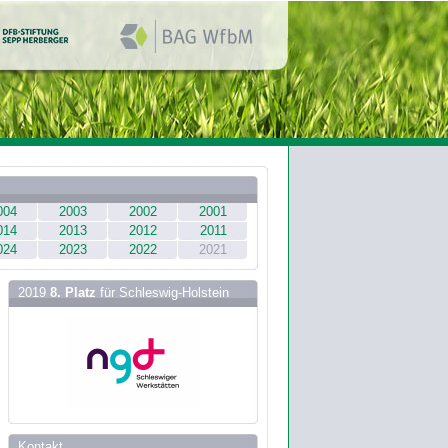
004
2003
2002
2001
014
2013
2012
2011
024
2023
2022
2021
2019
8. Platz
für Schleswig-Holstein
Kontakt