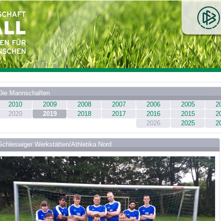
Die Mannschaften
2010
2009
2008
2007
2006
2005
2
2020
2019
2018
2017
2016
2015
2
2026
2025
2
Schleswiger Werkstätten/Athletika Nord