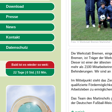
Download
Presse
News
Kontakt
Foto: © Werkstatt Bremen Martinshof
Datenschutz
Die Werkstatt Bremen, eing
Bremen, ist Träger der Werk
Dieser ist einer der älteste
Bald ist es wieder so weit:
mehr als 2100 Mitarbeiterin
Behinderungen. Wir sind an
22 Tage | 0 Std. | 53 Min.
Im Mittelpunkt steht das Zi
qualifizierte Fördermöglichke
Arbeitsleben zu ermöglichen
Das Team des Martinshofs g
der Deutschen Fußball-Meis
zurück