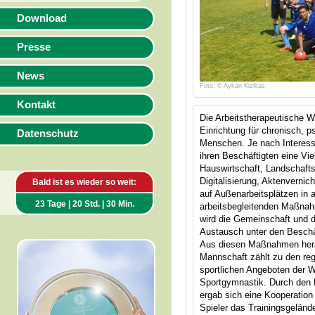
Download
Presse
News
Foto: © Aykan Kiziltas
Kontakt
Die Arbeitstherapeutische 
Einrichtung für chronisch, p
Datenschutz
Menschen. Je nach Interess
ihren Beschäftigten eine Vie
Hauswirtschaft, Landschafts
Digitalisierung, Aktenverni
Bald ist es wieder so weit:
auf Außenarbeitsplätzen in 
23 Tage | 20 Std. | 30 Min.
arbeitsbegleitenden Maßnahm
wird die Gemeinschaft und d
Austausch unter den Beschäf
Aus diesen Maßnahmen herau
Mannschaft zählt zu den re
sportlichen Angeboten der W
Sportgymnastik. Durch den 
ergab sich eine Kooperation
Spieler das Trainingsgeländ