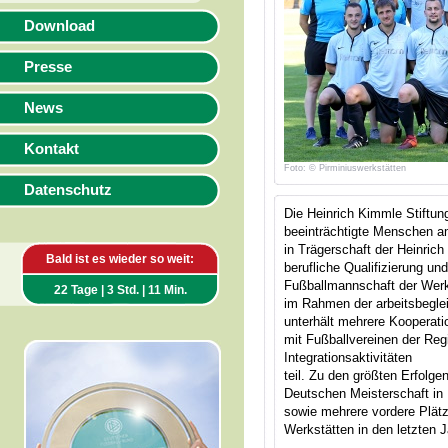
Download
Presse
News
Kontakt
Foto: © Pirminiuswerkstätten
Datenschutz
Die Heinrich Kimmle Stiftung
beeinträchtigte Menschen 
in Trägerschaft der Heinric
Bald ist es wieder so weit:
berufliche Qualifizierung un
Fußballmannschaft der Werk
22 Tage | 3 Std. | 11 Min.
im Rahmen der arbeitsbegl
unterhält mehrere Kooperati
mit Fußballvereinen der Re
Integrationsaktivitäten
teil. Zu den größten Erfolge
Deutschen Meisterschaft in
sowie mehrere vordere Plätz
Werkstätten in den letzten J