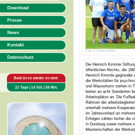
Download
Presse
News
Kontakt
Foto: © Carsten Kobow
Datenschutz
Die Heinrich Kimmle Stiftung
öffentlichen Rechts, die 196
Heinrich Kimmle gegründet 
Bald ist es wieder so weit:
die Werkstätten für psychi
und Wasserturm stehen in Tr
22 Tage | 14 Std. | 58 Min.
bieten an acht Standorten be
Arbeitsplätze an. Die Fußb
Rahmen der arbeitsbegleit
unterhält mehrere Kooperati
im Jahresverlauf an mehreren
Erfolgen zählen bisher die 
in Duisburg sowie mehrere v
Meisterschaften der Werkstä