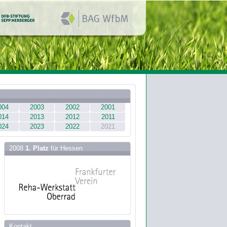
004
2003
2002
2001
014
2013
2012
2011
024
2023
2022
2021
2008
1. Platz
für Hessen
Kontakt