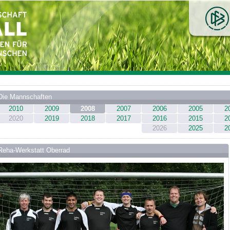
Die Mannschaften
2010
2009
2008
2007
2006
2005
2
2020
2019
2018
2017
2016
2015
2
2026
2025
2
Reha-Werkstatt Oberrad