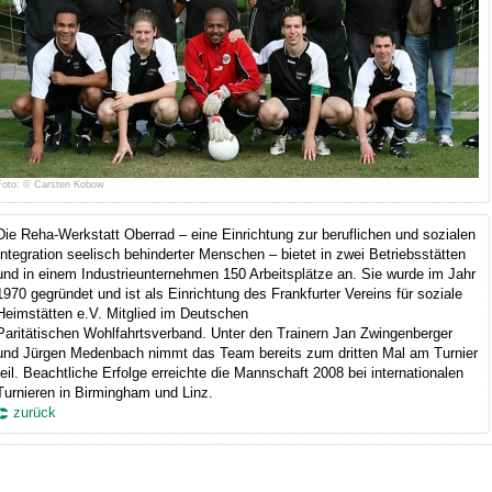
Foto: © Carsten Kobow
Die Reha-Werkstatt Oberrad – eine Einrichtung zur beruflichen und sozialen
Integration seelisch behinderter Menschen – bietet in zwei Betriebsstätten
und in einem Industrieunternehmen 150 Arbeitsplätze an. Sie wurde im Jahr
1970 gegründet und ist als Einrichtung des Frankfurter Vereins für soziale
Heimstätten e.V. Mitglied im Deutschen
Paritätischen Wohlfahrtsverband. Unter den Trainern Jan Zwingenberger
und Jürgen Medenbach nimmt das Team bereits zum dritten Mal am Turnier
teil. Beachtliche Erfolge erreichte die Mannschaft 2008 bei internationalen
Turnieren in Birmingham und Linz.
zurück