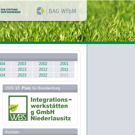
004
2003
2002
2001
014
2013
2012
2011
024
2023
2022
2021
2005
17. Platz
für Brandenburg
Kontakt