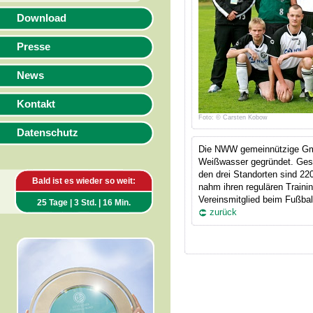
Download
Presse
News
Kontakt
Foto: © Carsten Kobow
Datenschutz
Die NWW gemeinnützige Gm
Weißwasser gegründet. Gesel
den drei Standorten sind 22
Bald ist es wieder so weit:
nahm ihren regulären Trainin
Vereinsmitglied beim Fußba
25 Tage | 3 Std. | 16 Min.
zurück