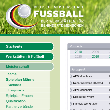
Startseite
Vorrunde
2010
2009
Werkstätten & Fußball
2020
2019
Meisterschaft
Gruppe A
Teams
ATW Mannheim
Spielplan Männer
Reha-Werkstatt Oberrad
Vorrunde
ATW Mannheim
Hauptrunde
Spielplan Frauen
Duisburger WfbM
Qualifikation
Finneck-Werkstätten
Partnerverbände