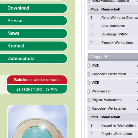
Reha-Werkstatt Oberrad
Download
Platz
Mannschaft
1
Reha-Werkstatt Oberra
Presse
2
ATW Mannheim
News
3
Duisburger WfbM
4
Finneck-Werkstätten
Kontakt
Gruppe B
Datenschutz
WZB
Kappelner Werkstätten
Bald ist es wieder so weit:
WZB
21 Tage | 4 Std. | 39 Min.
Weißwasser
Prignitz-Werkstätten
Kappelner Werkstätten
Platz
Mannschaft
1
Kappelner Werkstätten
2
Prignitz-Werkstätten