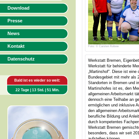
Download
Presse
News
Kontakt
Foto: © Carsten Kobow
Datenschutz
Werkstatt Bremen, Eigenbet
Werkstatt für behinderte M
„Martinshof“. Diese ist eine
Bundesgebiet mit mehr als 2
Bald ist es wieder so weit:
Standorten in Bremen und i
Martinshofes ist es, den M
22 Tage | 13 Std. | 51 Min.
allgemeinen Arbeitsmarkt tä
dennoch eine Teilhabe an ges
ermöglichen und inklusive A
den allgemeinen Arbeitsmarkt
berufliche Bildung und Anlei
durch kompetentes Fachperso
Werkstatt Bremen gemischte
besonders, dass wir seit 2
aufstellen können.