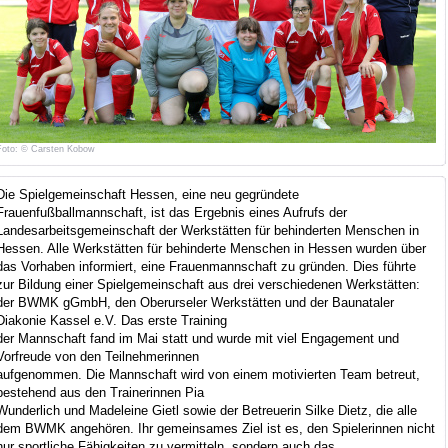
Foto: © Carsten Kobow
Die Spielgemeinschaft Hessen, eine neu gegründete
Frauenfußballmannschaft, ist das Ergebnis eines Aufrufs der
Landesarbeitsgemeinschaft der Werkstätten für behinderten Menschen in
Hessen. Alle Werkstätten für behinderte Menschen in Hessen wurden über
das Vorhaben informiert, eine Frauenmannschaft zu gründen. Dies führte
zur Bildung einer Spielgemeinschaft aus drei verschiedenen Werkstätten:
der BWMK gGmbH, den Oberurseler Werkstätten und der Baunataler
Diakonie Kassel e.V. Das erste Training
der Mannschaft fand im Mai statt und wurde mit viel Engagement und
Vorfreude von den Teilnehmerinnen
aufgenommen. Die Mannschaft wird von einem motivierten Team betreut,
bestehend aus den Trainerinnen Pia
Wunderlich und Madeleine Gietl sowie der Betreuerin Silke Dietz, die alle
dem BWMK angehören. Ihr gemeinsames Ziel ist es, den Spielerinnen nicht
nur sportliche Fähigkeiten zu vermitteln, sondern auch das