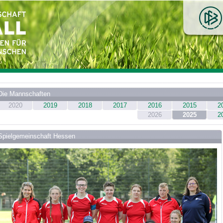
Die Mannschaften
2020
2019
2018
2017
2016
2015
2
2026
2025
2
Spielgemeinschaft Hessen