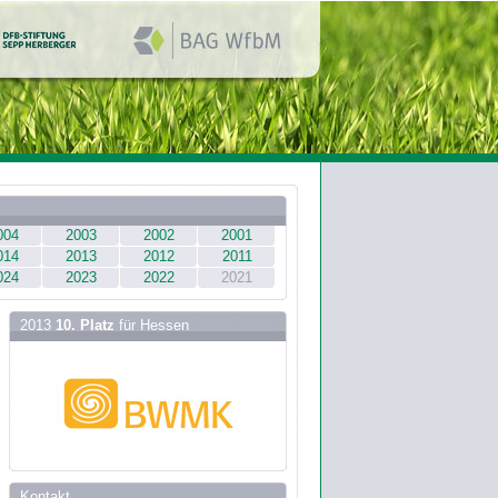
004
2003
2002
2001
014
2013
2012
2011
024
2023
2022
2021
2013
10. Platz
für Hessen
Kontakt