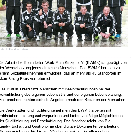
Foto: © Carsten Kobow
Die Arbeit des Behinderten-Werk Main-Kinzig e. V. (BWMK) ist geprägt von
der Wertschätzung jedes einzelnen Menschen. Das BWMK hat sich zu
einem Sozialunternehmen entwickelt, das an mehr als 45 Standorten im
Main-Kinzig-Kreis vertreten ist.
Das BWMK unterstützt Menschen mit Beeinträchtigungen bei der
Verwirklichung des eigenen Lebensstils und der eigenen Lebensplanung.
Entsprechend richten sich die Angebote nach den Bedarfen der Menschen.
Die Werkstätten und Tochterunternehmen des BWMK arbeiten mit
zahlreichen Leistungsschwerpunkten und bieten vielfältige Möglichkeiten
der Qualifizierung und Beschäftigung. Das Angebot reicht von Bio-
Landwirtschaft und Gastronomie über digitale Dokumentenverarbeitung,
Aktenvernichtung, bis hin zu Wäschereiservice, Einzelhandel und