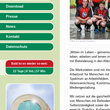
Download
Presse
News
Kontakt
Foto: © Carsten Kobow
Datenschutz
„Mitten im Leben – gemeinsa
leben, arbeiten und lernen
mit Behinderung in den Alt
Bald ist es wieder so weit:
Die Werkstätten sind mit ihr
22 Tage | 6 Std. | 57 Min.
Arbeitsort für Menschen mit
Spektrum an Arbeitsfeldern,
Aktenvernichtung, Kostümsc
Mediengestaltung.
Wir setzen auf die ganzheitl
von Menschen mit Behinder
Selbstständigkeit sowie di
erreicht. Praktika, Außenar